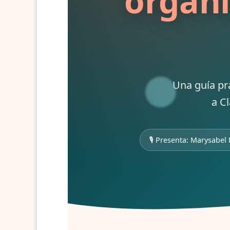
organi
Una guía prá
a C
🎙️ Presenta: Marysabel